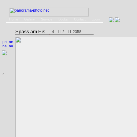
Home
Gallery
Service
Books
Contact
Login
Spass am Eis
4
2
2358