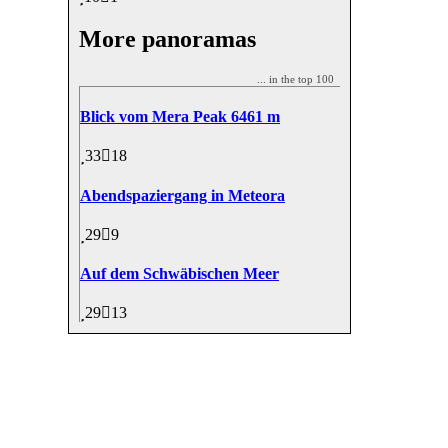
More panoramas
... in the top 100
Blick vom Mera Peak 6461 m
33
18
Abendspaziergang in Meteora
29
9
Auf dem Schwäbischen Meer
29
13