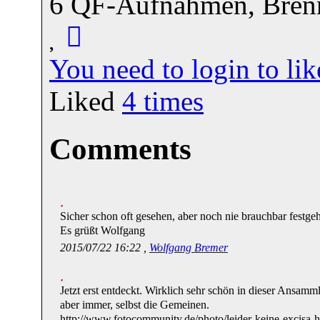
6 QF-Aufnahmen, Brennw
You need to login to l
Liked
4
times
Comments
Sicher schon oft gesehen, aber noch nie brauchbar festgeh
Es grüßt Wolfgang
2015/07/22 16:22 ,
Wolfgang Bremer
Jetzt erst entdeckt. Wirklich sehr schön in dieser Ansam
aber immer, selbst die Gemeinen.
http://www.fotocommunity.de/photo/leider-keine-excisa-