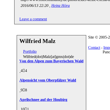
2016/06/13 22:20 ,
Heinz Höra
Leave a comment
Site © 2005-
Wilfried Malz
Contact
-
Impr
Portfolio
Pano
Wilfried(dot)Malz[at]gmx(dot)de
Von den Alpen zum Bayerischen Wald
4
4
Alpensicht vom Oberpfälzer Wald
9
8
Aprilschnee auf der Houbirg
10
1