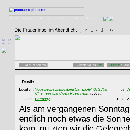
Home
Gallery
Service
Books
Contact
Login
Die Fraueninsel im Abendlicht
12
5
3136
Label Panorama
Orientation on /
off
Details
/ Labe
Details
Location:
Vogelbeobachtungsturm Ganszipfel, Gstadt am
by:
J
Chiemsee (Landkreis Rosenheim)
(530 m)
Area:
Germany
Date:
2
Als am vergangenen Sonntag
endlich noch etwas die Sonn
kam, nutzten wir die Gelegenh