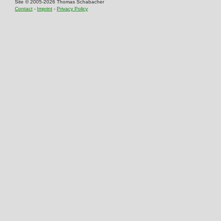
Site © 2005-2026 Thomas Schabacher
Contact
-
Imprint
-
Privacy Policy