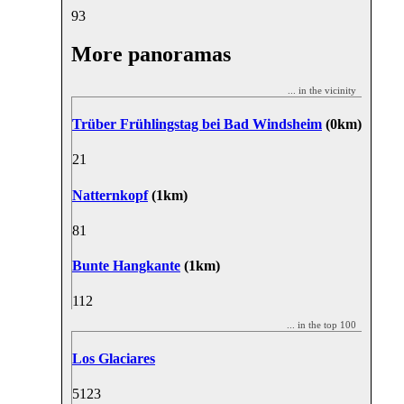
9
3
More panoramas
... in the vicinity
Trüber Frühlingstag bei Bad Windsheim
(0km)
2
1
Natternkopf
(1km)
8
1
Bunte Hangkante
(1km)
11
2
... in the top 100
Los Glaciares
51
23