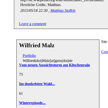
Herzliche Grüße, Matthias.
2015/05/18 22:30 ,
Matthias Stoffels
Leave a comment
Sit
Wilfried Malz
Cont
Portfolio
Wilfried(dot)Malz[at]gmx(dot)de
Vom neuen Aussichtsturm am Kitschenrain
7
5
Im dunkelsten Wald...
6
1
Winterepisode...