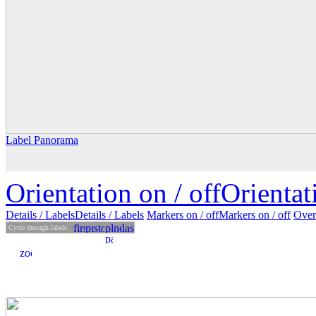
Label Panorama
Orientation on /
off
Orienta
Details
/ Labels
Details /
Labels
Markers on /
off
Markers
on
/ off
Over
Cycle through labels: