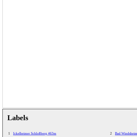
Labels
1
Ickelheimer Schloßberg 463m
2
Bad Windshei