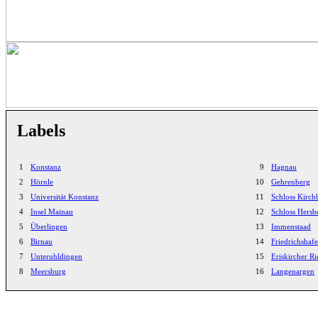
Labels
1
Konstanz
9
Hagnau
2
Hörnle
10
Gehrenberg
3
Universität Konstanz
11
Schloss Kirch
4
Insel Mainau
12
Schloss Hersb
5
Überlingen
13
Immenstaad
6
Birnau
14
Friedrichshaf
7
Unteruhldingen
15
Eriskircher Ri
8
Meersburg
16
Langenargen