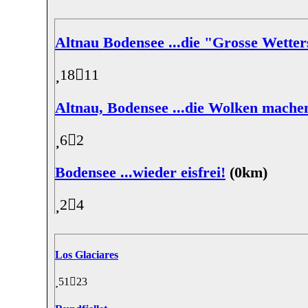
Altnau Bodensee ...die "Grosse Wette
18
11
Altnau, Bodensee ...die Wolken machen
6
2
Bodensee ...wieder eisfrei!
(0km)
2
4
Los Glaciares
51
23