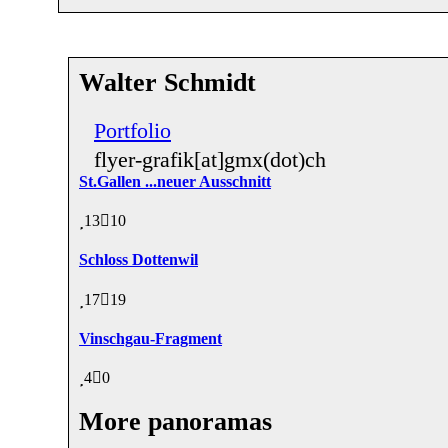
Walter Schmidt
Portfolio
flyer-grafik[at]gmx(dot)ch
St.Gallen ...neuer Ausschnitt
13
10
Schloss Dottenwil
17
19
Vinschgau-Fragment
4
0
More panoramas