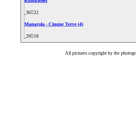
Rundfjellet
36
22
Manarola - Cinque Terre (4)
29
18
All pictures copyright by the photog