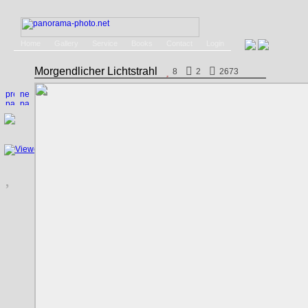
Home
Gallery
Service
Books
Contact
Login
Morgendlicher Lichtstrahl
8
2
2673