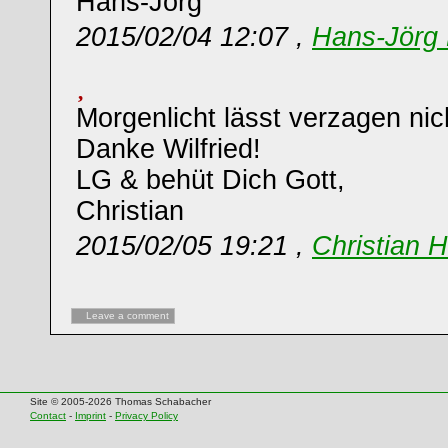
Hans-Jörg
2015/02/04 12:07 ,
Hans-Jörg 
Morgenlicht lässt verzagen nic
Danke Wilfried!
LG & behüt Dich Gott,
Christian
2015/02/05 19:21 ,
Christian 
Leave a comment
Site © 2005-2026 Thomas Schabacher
Contact
-
Imprint
-
Privacy Policy