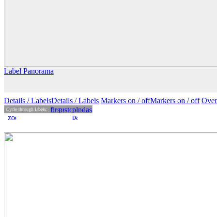
Label Panorama
Details
/ Labels
Details /
Labels
Markers on /
off
Markers
on
/ off
Over
Cycle through labels: