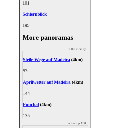
10
1
Schlernblick
19
5
More panoramas
... in the vicinity
Steile Wege auf Madeira
(4km)
5
3
Aprilwetter auf Madeira
(4km)
14
4
Funchal
(4km)
13
5
... in the top 100