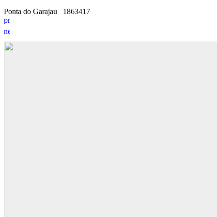
Ponta do Garajau
18
6
3417