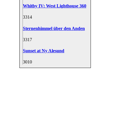
Whitby IV: West Lighthouse 360
33
14
Sternenhimmel über den Anden
33
17
Sunset at Ny Alesund
30
10