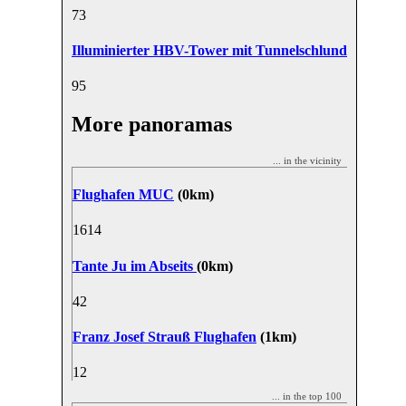
7
3
Illuminierter HBV-Tower mit Tunnelschlund
9
5
More panoramas
... in the vicinity
Flughafen MUC
(0km)
16
14
Tante Ju im Abseits
(0km)
4
2
Franz Josef Strauß Flughafen
(1km)
1
2
... in the top 100