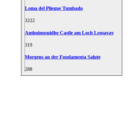
Loma del Pliegue Tumbado
32
22
Amhuinnsuidhe Castle am Loch Leosavay
31
9
Morgens an der Fondamenta Salute
28
8