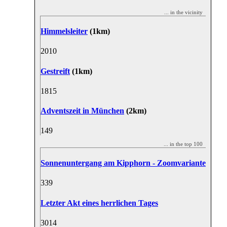
... in the vicinity
Himmelsleiter
(1km)
20
10
Gestreift
(1km)
18
15
Adventszeit in München
(2km)
14
9
... in the top 100
Sonnenuntergang am Kipphorn - Zoomvariante
33
9
Letzter Akt eines herrlichen Tages
30
14