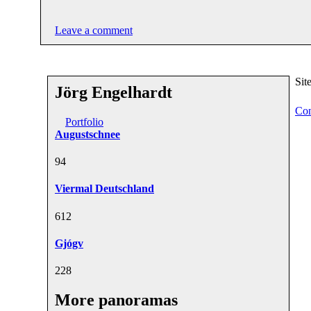
Leave a comment
Sit
Jörg Engelhardt
Con
Portfolio
Augustschnee
9
4
Viermal Deutschland
6
12
Gjógv
22
8
More panoramas