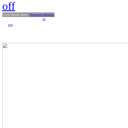
off
Cycle through labels: