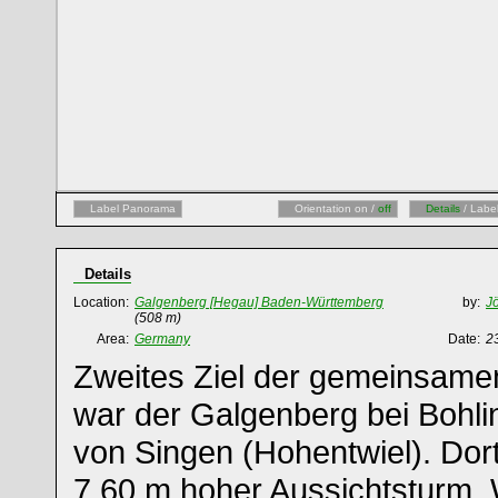
Label Panorama
Orientation on /
off
Details
/ Labe
Details
Location:
Galgenberg [Hegau] Baden-Württemberg
by:
J
(508 m)
Area:
Germany
Date:
2
Zweites Ziel der gemeinsamen
war der Galgenberg bei Bohlin
von Singen (Hohentwiel). Dort
7,60 m hoher Aussichtsturm. W