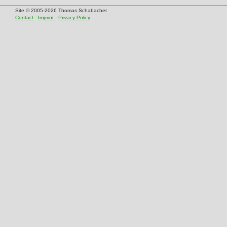
Site © 2005-2026 Thomas Schabacher
Contact
-
Imprint
-
Privacy Policy