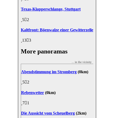
Texas-Klapperschlange, Stuttgart
5
2
Kaltfront: Böenwalze einer Gewitterzelle
13
3
More panoramas
... in the vicinity
Abendstimmung im Stromberg
(0km)
5
2
Rebenwetter
(0km)
7
1
Die Aussicht vom Scheuelberg
(2km)