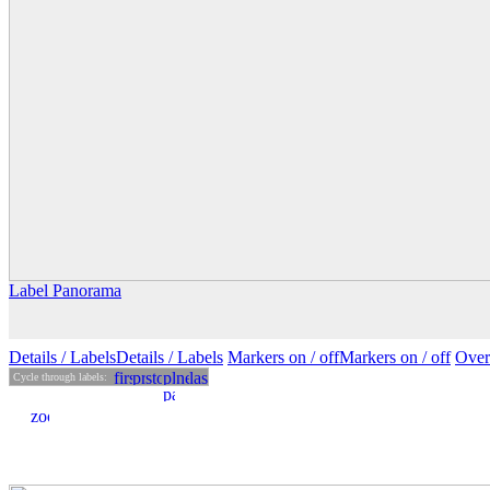
Label Panorama
Details
/ Labels
Details /
Labels
Markers on /
off
Markers
on
/ off
Over
Cycle through labels: