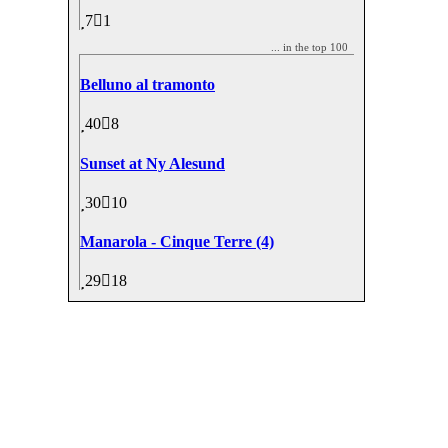
7
1
... in the top 100
Belluno al tramonto
40
8
Sunset at Ny Alesund
30
10
Manarola - Cinque Terre (4)
29
18