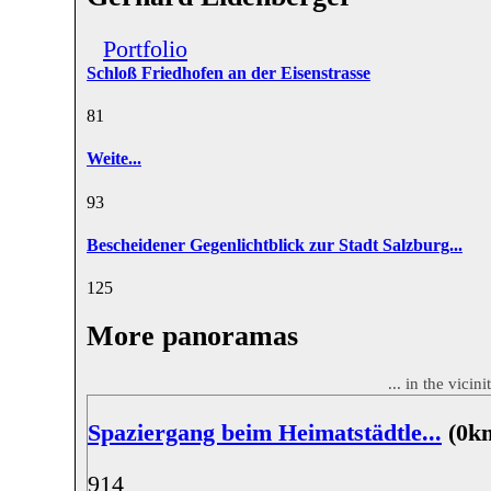
Portfolio
Schloß Friedhofen an der Eisenstrasse
8
1
Weite...
9
3
Bescheidener Gegenlichtblick zur Stadt Salzburg...
12
5
More panoramas
... in the vicin
Spaziergang beim Heimatstädtle...
(0k
9
14