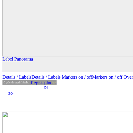
Label Panorama
Details
/ Labels
Details /
Labels
Markers on /
off
Markers
on
/ off
Over
Cycle through labels: