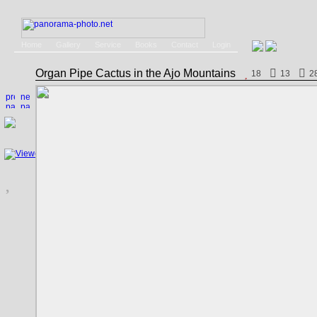
Home
Gallery
Service
Books
Contact
Login
Organ Pipe Cactus in the Ajo Mountains
18
13
2