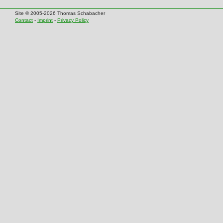
Site © 2005-2026 Thomas Schabacher
Contact
-
Imprint
-
Privacy Policy