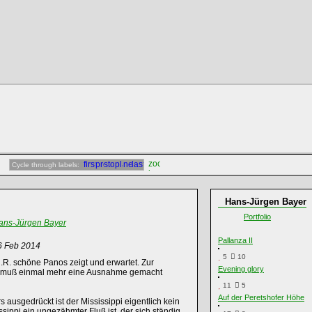
Cycle through labels:
Hans-Jürgen Bayer
Portfolio
ans-Jürgen Bayer
Pallanza II
6 Feb 2014
5
10
.R. schöne Panos zeigt und erwartet. Zur
Evening glory
adt muß einmal mehr eine Ausnahme gemacht
11
5
Auf der Peretshofer Höhe
rs ausgedrückt ist der Mississippi eigentlich kein
sippi ein ungezähmter Fluß ist, der sich ständig