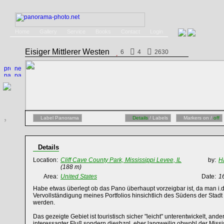
Home
Gallery
Service
Books
Contact
Login
Eisiger Mittlerer Westen
6
4
2630
Label Panorama
Details
/ Labels
Markers on /
off
Details
Location:
Cliff Cave County Park, Mississippi Levee, IL
by:
H
(188 m)
Area:
United States
Date:
1
Habe etwas überlegt ob das Pano überhaupt vorzeigbar ist, da man i.d
Vervollständigung meines Portfolios hinsichtlich des Südens der St
werden.
Das gezeigte Gebiet ist touristisch sicher "leicht" unterentwickelt, ande
interessanter Fluß sondern diesbzgl. eher langweilig obwohl der Missis