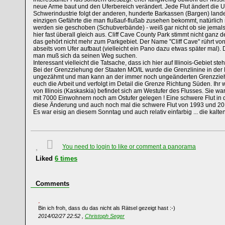
neue Arme baut und den Uferbereich verändert. Jede Flut ändert die Uf
Schwerindustrie folgt der anderen, hunderte Barkassen (Bargen) lande
einzigen Gefährte die man flußauf-flußab zusehen bekommt, natürlich
werden sie geschoben (Schubverbände) - weiß gar nicht ob sie jemal
hier fast überall gleich aus. Cliff Cave County Park stimmt nicht ganz 
das gehört nicht mehr zum Parkgebiet. Der Name "Cliff Cave" rührt von
abseits vom Ufer aufbaut (vielleicht ein Pano dazu etwas später mal). D
man muß sich da seinen Weg suchen.
Interessant vielleicht die Tatsache, dass ich hier auf Illinois-Gebiet 
Bei der Grenzziehung der Staaten MO/IL wurde die Grenzlinine in der Fl
ungezähmt und man kann an der immer noch ungeänderten Grenzziehu
euch die Arbeit und verfolgt im Detail die Grenze Richtung Süden. Ihr 
von Illinois (Kaskaskia) befindet sich am Westufer des Flusses. Sie wa
mit 7000 Einwohnern noch am Ostufer gelegen ! Eine schwere Flut in 
diese Änderung und auch noch mal die schwere Flut von 1993 und 201
Es war eisig an diesem Sonntag und auch relativ einfarbig ... die kalt
You need to login to like or comment a panorama
Liked
6
times
Comments
Bin ich froh, dass du das nicht als Rätsel gezeigt hast :-)
2014/02/27 22:52 ,
Christoph Seger