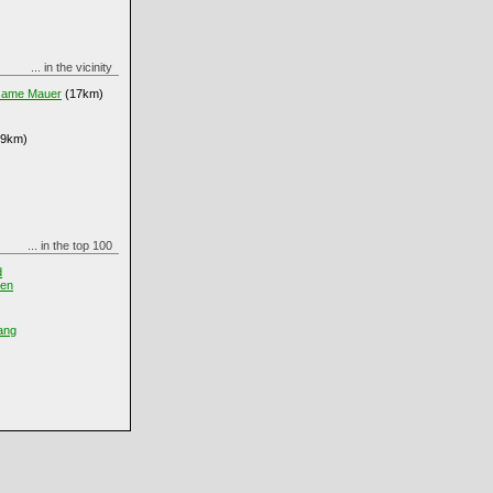
... in the vicinity
tsame Mauer
(17km)
9km)
... in the top 100
d
len
ang