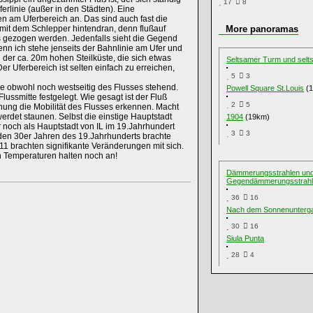
17
8
erlinie (außer in den Städten). Eine
n am Uferbereich an. Das sind auch fast die
 mit dem Schlepper hintendran, denn flußauf
More panoramas
s gezogen werden. Jedenfalls sieht die Gegend
denn ich stehe jenseits der Bahnlinie am Ufer und
 der ca. 20m hohen Steilküste, die sich etwas
Seltsamer Turm und sel
er Uferbereich ist selten einfach zu erreichen,
5
3
stehe obwohl noch westseitig des Flusses stehend.
Powell Square St.Louis
(1
ussmitte festgelegt. Wie gesagt ist der Fluß
2
5
ng die Mobilität des Flusses erkennen. Macht
werdet staunen. Selbst die einstige Hauptstadt
1904
(19km)
r noch als Hauptstadt von IL im 19.Jahrhundert
3
3
den 30er Jahren des 19.Jahrhunderts brachte
1 brachten signifikante Veränderungen mit sich.
en Temperaturen halten noch an!
Dämmerungsstrahlen un
Gegendämmerungsstrah
36
16
Nach dem Sonnenunterg
30
16
Siula Punta
28
4