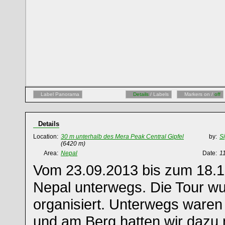
Label Panorama
Details
/ Labels
Markers on /
off
Details
Location:
30 m unterhalb des Mera Peak Central Gipfel
by:
Si
(6420 m)
Area:
Nepal
Date:
1
Vom 23.09.2013 bis zum 18.1
Nepal unterwegs. Die Tour wu
organisiert. Unterwegs waren 
und am Berg hatten wir dazu 