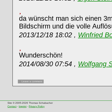
da wünscht man sich einen 3m
Bildschirm und die volle Auflös
2013/12/18 18:02 ,
Winfried B
Wunderschön!
2014/08/30 07:54 ,
Wolfgang 
Leave a comment
Site © 2005-2026 Thomas Schabacher
Contact
-
Imprint
-
Privacy Policy