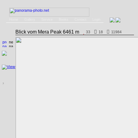
Home
Gallery
Service
Books
Contact
Login
Blick vom Mera Peak 6461 m
33
18
11984