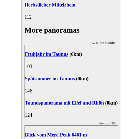
Herbstlicher Mittelrhein
11
2
More panoramas
... in the vicinity
Frühjahr im Taunus
(0km)
10
3
Spätsommer im Taunus
(0km)
14
6
Taunuspanorama mit Eifel und Rhön
(0km)
12
4
... in the top 100
Blick vom Mera Peak 6461 m