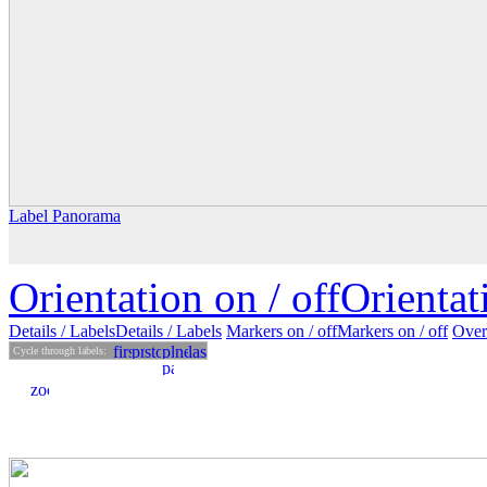
Label Panorama
Orientation on /
off
Orienta
Details
/ Labels
Details /
Labels
Markers on /
off
Markers
on
/ off
Over
Cycle through labels: