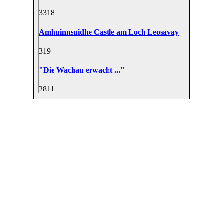
33
18
Amhuinnsuidhe Castle am Loch Leosavay
31
9
"Die Wachau erwacht ..."
28
11