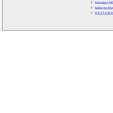
3
Galgenberg 64
4
Salzburger Ko
5
W E S T E R W