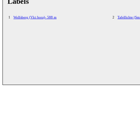
Labels
1
Wolfsberg (Vlci hora)- 588 m
2
Tafelfichte (Sm