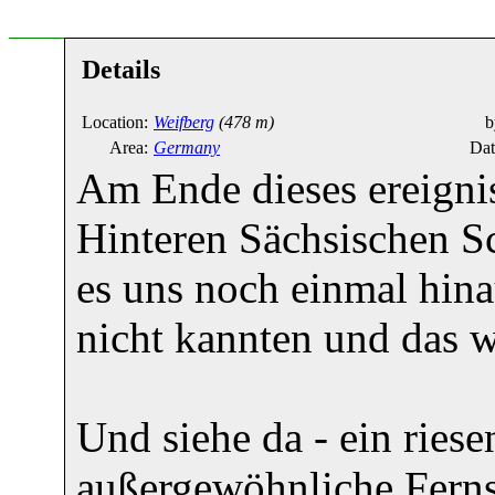
Details
Location:
Weifberg
(478 m)
b
Area:
Germany
Dat
Am Ende dieses ereigni
Hinteren Sächsischen S
es uns noch einmal hin
nicht kannten und das w
Und siehe da - ein ries
außergewöhnliche Ferns