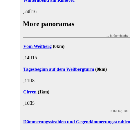
Winterabend am Klinovec
24
16
More panoramas
... in the vicinit
Vom Weifberg
(0km)
14
15
Tagesbeginn auf dem Weifbergturm
(0km)
11
8
Cirren
(1km)
16
5
... in the top 10
Dämmerungsstrahlen und Gegendämmerungsstrahle