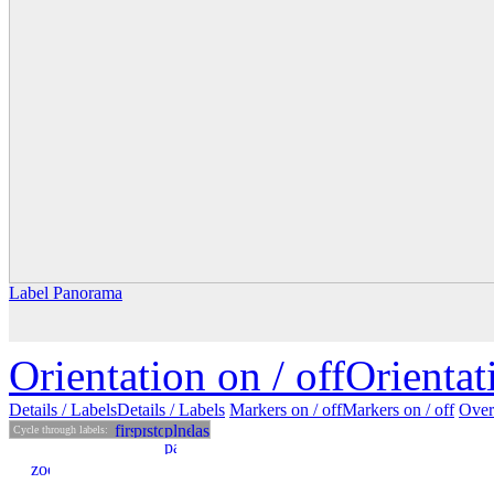
Label Panorama
Orientation on /
off
Orienta
Details
/ Labels
Details /
Labels
Markers on /
off
Markers
on
/ off
Over
Cycle through labels: