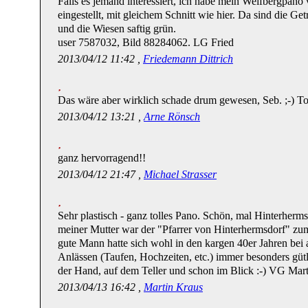
Falls es jemand interessiert, ich habe mein Weifbergpan
eingestellt, mit gleichem Schnitt wie hier. Da sind die Ge
und die Wiesen saftig grün.
user 7587032, Bild 88284062. LG Fried
2013/04/12 11:42 ,
Friedemann Dittrich
Das wäre aber wirklich schade drum gewesen, Seb. ;-) T
2013/04/12 13:21 ,
Arne Rönsch
ganz hervorragend!!
2013/04/12 21:47 ,
Michael Strasser
Sehr plastisch - ganz tolles Pano. Schön, mal Hinterherms
meiner Mutter war der "Pfarrer von Hinterhermsdorf" zu
gute Mann hatte sich wohl in den kargen 40er Jahren bei
Anlässen (Taufen, Hochzeiten, etc.) immer besonders gütl
der Hand, auf dem Teller und schon im Blick :-) VG Mart
2013/04/13 16:42 ,
Martin Kraus