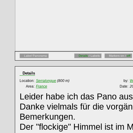
Label Panorama
Details
/ Labels
Markers on /
off
Details
Location:
Serralongue
(800 m)
by:
W
Area:
France
Date:
2
Leider habe ich das Pano aus
Danke vielmals für die vorgä
Bemerkungen.
Der "flockige" Himmel ist im