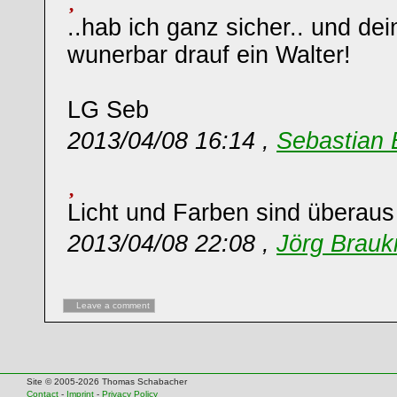
..hab ich ganz sicher.. und de
wunerbar drauf ein Walter!
LG Seb
2013/04/08 16:14 ,
Sebastian 
Licht und Farben sind überau
2013/04/08 22:08 ,
Jörg Brau
Leave a comment
Site © 2005-2026 Thomas Schabacher
Contact
-
Imprint
-
Privacy Policy