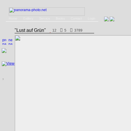
Home
Gallery
Service
Books
Contact
Login
"Lust auf Grün"
12
5
3789