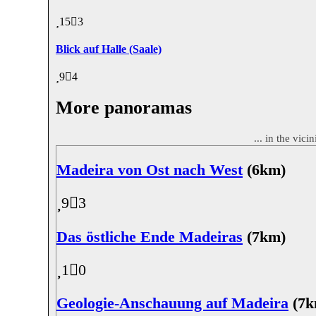
15
3
Blick auf Halle (Saale)
9
4
More panoramas
... in the vici
Madeira von Ost nach West
(6km)
9
3
Das östliche Ende Madeiras
(7km)
1
0
Geologie-Anschauung auf Madeira
(7k