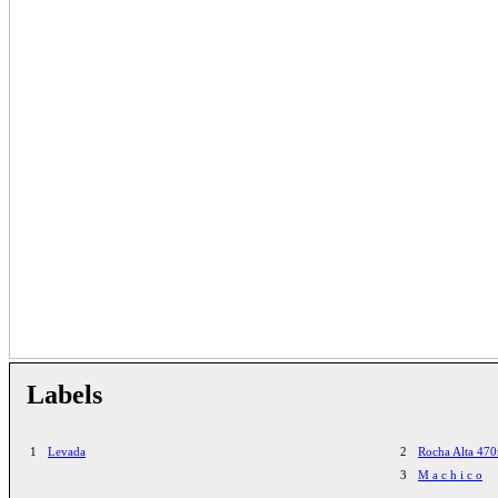
Labels
1
Levada
2
Rocha Alta 47
3
M a c h i c o