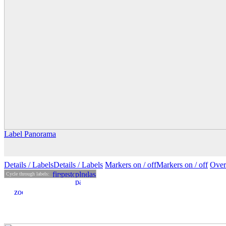
Label Panorama
Details
/ Labels
Details /
Labels
Markers on /
off
Markers
on
/ off
Over
Cycle through labels: