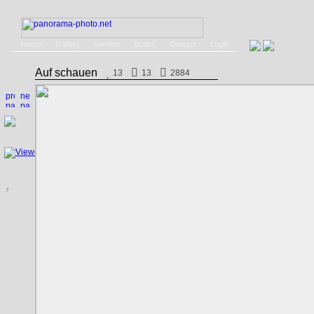
Home
Gallery
Service
Books
Contact
Login
Auf schauen
13
13
2884