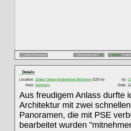
Label Panorama
Orientation on /
off
Details
/ Labe
Details
Location:
Dritter Orden Kinderklinik München
(520 m)
by:
C
Area:
Germany
Date:
2
Aus freudigem Anlass durfte 
Architektur mit zwei schnelle
Panoramen, die mit PSE ver
bearbeitet wurden "mitnehmen