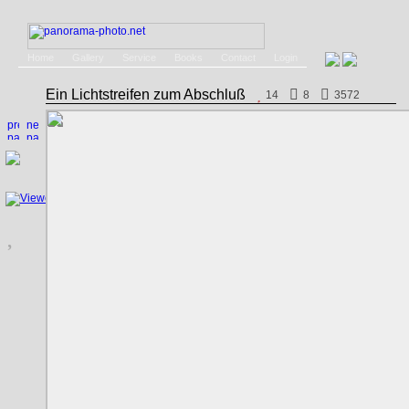
Home
Gallery
Service
Books
Contact
Login
Ein Lichtstreifen zum Abschluß
14
8
3572