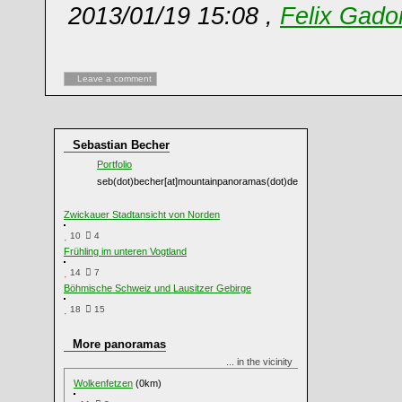
2013/01/19 15:08 ,
Felix Gado
Leave a comment
Sebastian Becher
Portfolio
seb(dot)becher[at]mountainpanoramas(dot)de
Zwickauer Stadtansicht von Norden
10
4
Frühling im unteren Vogtland
14
7
Böhmische Schweiz und Lausitzer Gebirge
18
15
More panoramas
... in the vicinity
Wolkenfetzen
(0km)