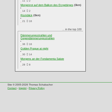
11
2
Morgenrot auf dem Balkon des Erzgebirges
(0km)
14
2
Rückblick
(0km)
21
16
... in the top 100
Dämmerungsstrahlen und
Gegendämmerungsstrahlen
36
16
Golden Prague at night
30
14
Morgens an der Fondamenta Salute
28
8
Site © 2005-2026 Thomas Schabacher
Contact
-
Imprint
-
Privacy Policy