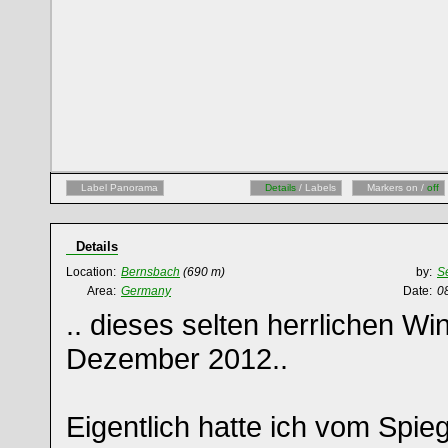
Label Panorama
Details
/ Labels
Markers on /
off
Details
Location:
Bernsbach
(690 m)
by:
S
Area:
Germany
Date:
0
.. dieses selten herrlichen Wi
Dezember 2012..
Eigentlich hatte ich vom Spie