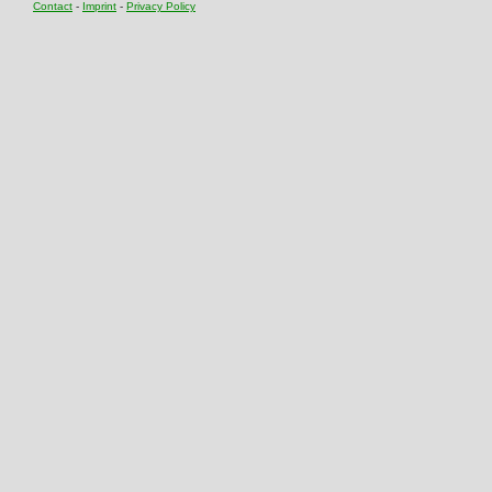
Contact
-
Imprint
-
Privacy Policy