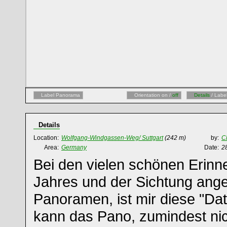
Label Panorama
Orientation on /
off
Details
/ Labe
Details
Location:
Wolfgang-Windgassen-Weg/ Suttgart
(242 m)
by:
C
Area:
Germany
Date:
2
Bei den vielen schönen Erinn
Jahres und der Sichtung ang
Panoramen, ist mir diese "Date
kann das Pano, zumindest ni